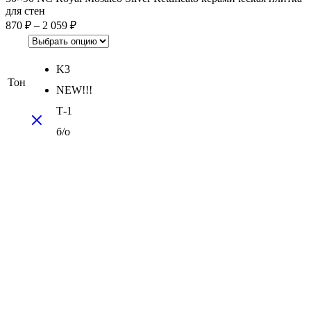
для стен
870
₽
–
2 059
₽
K3
Тон
NEW!!!
Т-1
б/о