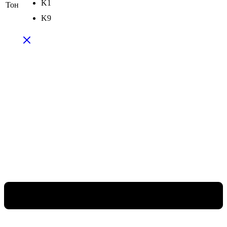
K1
Тон
K9