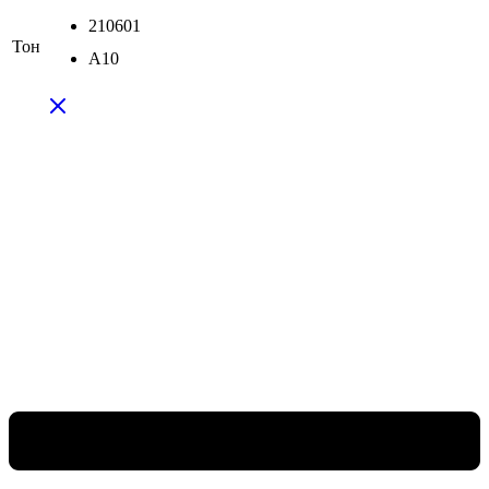
210601
Тон
A10