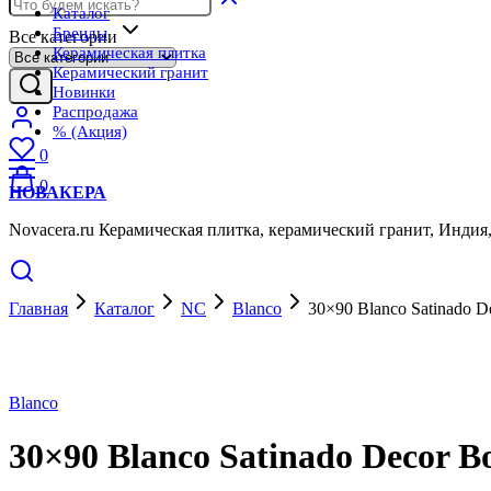
Каталог
Бренды
Все категории
Керамическая плитка
Керамический гранит
Новинки
Распродажа
% (Акция)
0
0
НОВАКЕРА
Novacera.ru Керамическая плитка, керамический гранит, Индия
Главная
Каталог
NC
Blanco
30×90 Blanco Satinado D
Blanco
30×90 Blanco Satinado Decor B