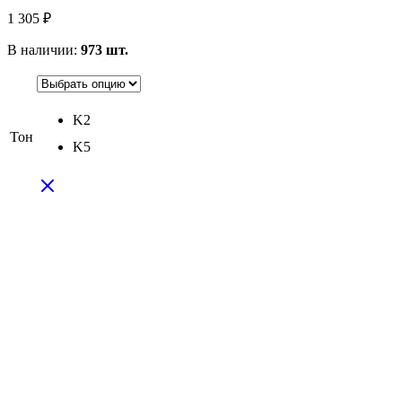
1 305
₽
В наличии:
973 шт.
K2
Тон
K5